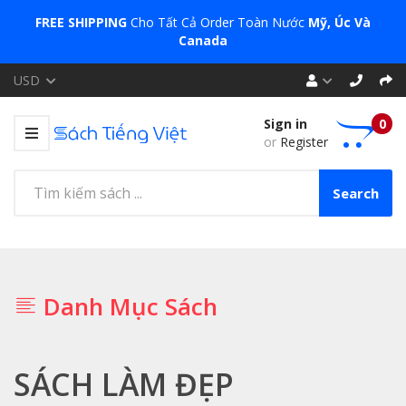
FREE SHIPPING
Cho Tất Cả Order Toàn Nước
Mỹ, Úc Và
Canada
USD
Sign in
0
or
Register
Search
Danh Mục Sách
SÁCH LÀM ĐẸP