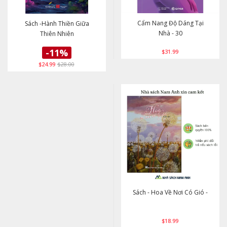
Cẩm Nang Độ Dáng Tại
Sách -Hành Thiền Giữa
Nhà - 30
Thiên Nhiên
-11%
$31.99
$24.99
$28.00
Sách - Hoa Về Nơi Có Gió -
$18.99