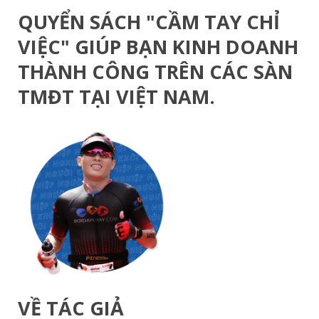
QUYỂN SÁCH "CẦM TAY CHỈ
VIỆC" GIÚP BẠN KINH DOANH
THÀNH CÔNG
TRÊN CÁC SÀN
TMĐT TẠI VIỆT NAM.
VỀ TÁC GIẢ