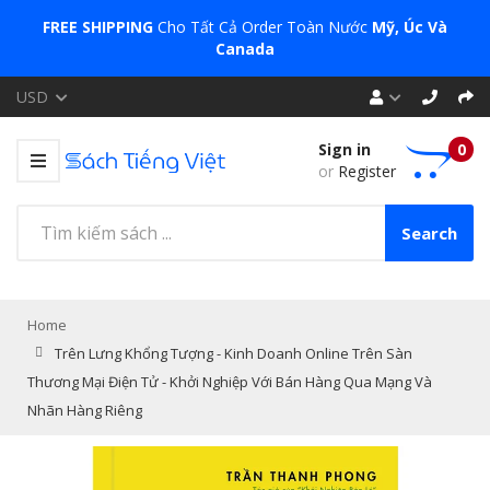
FREE SHIPPING
Cho Tất Cả Order Toàn Nước
Mỹ, Úc Và
Canada
USD
Sign in
0
or
Register
Search
Home
Trên Lưng Khổng Tượng - Kinh Doanh Online Trên Sàn
Thương Mại Điện Tử - Khởi Nghiệp Với Bán Hàng Qua Mạng Và
Nhãn Hàng Riêng