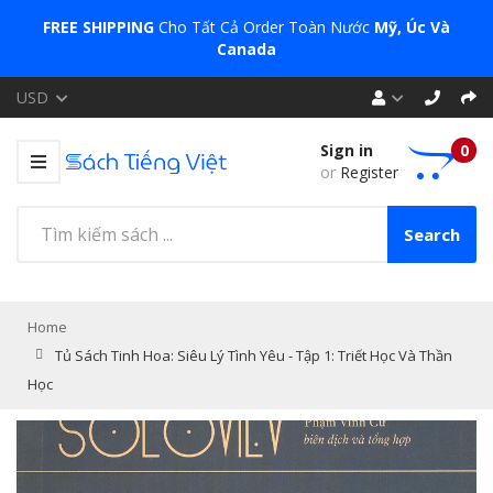
FREE SHIPPING
Cho Tất Cả Order Toàn Nước
Mỹ, Úc Và
Canada
USD
Sign in
0
or
Register
Search
Home
Tủ Sách Tinh Hoa: Siêu Lý Tình Yêu - Tập 1: Triết Học Và Thần
Học