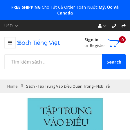
FREE SHIPPING
Cho Tất Cả Order Toàn Nước
Mỹ, Úc Và
Canada
USD
Sign in
0
or
Register
Search
Home
Sách - Tập Trung Vào Điều Quan Trọng - Nxb Trẻ