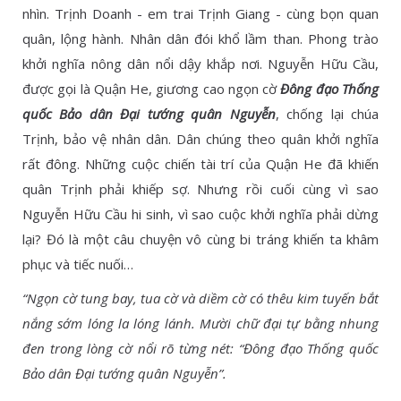
nhìn. Trịnh Doanh - em trai Trịnh Giang - cùng bọn quan
quân, lộng hành. Nhân dân đói khổ lầm than. Phong trào
khởi nghĩa nông dân nổi dậy khắp nơi. Nguyễn Hữu Cầu,
được gọi là Quận He, giương cao ngọn cờ
Đông đạo Thống
quốc Bảo dân Đại tướng quân Nguyễn
, chống lại chúa
Trịnh, bảo vệ nhân dân. Dân chúng theo quân khởi nghĩa
rất đông. Những cuộc chiến tài trí của Quận He đã khiến
quân Trịnh phải khiếp sợ. Nhưng rồi cuối cùng vì sao
Nguyễn Hữu Cầu hi sinh, vì sao cuộc khởi nghĩa phải dừng
lại? Đó là một câu chuyện vô cùng bi tráng khiến ta khâm
phục và tiếc nuối…
“Ngọn cờ tung bay, tua cờ và diềm cờ có thêu kim tuyến bắt
nắng sớm lóng la lóng lánh. Mười chữ đại tự bằng nhung
đen trong lòng cờ nổi rõ từng nét: “Đông đạo Thống quốc
Bảo dân Đại tướng quân Nguyễn”.