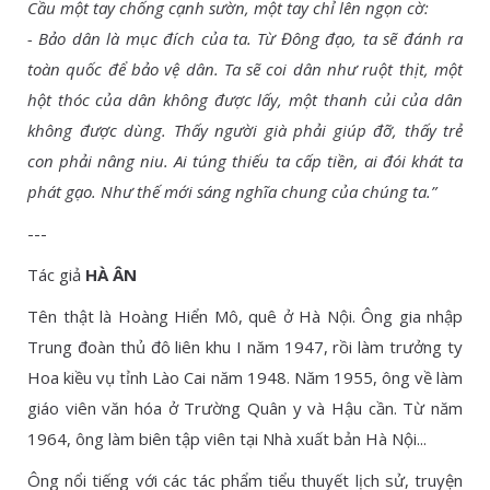
Cầu một tay chống cạnh sườn, một tay chỉ lên ngọn cờ:
- Bảo dân là mục đích của ta. Từ Đông đạo, ta sẽ đánh ra
toàn quốc để bảo vệ dân. Ta sẽ coi dân như ruột thịt, một
hột thóc của dân không được lấy, một thanh củi của dân
không được dùng. Thấy người già phải giúp đỡ, thấy trẻ
con phải nâng niu. Ai túng thiếu ta cấp tiền, ai đói khát ta
phát gạo. Như thế mới sáng nghĩa chung của chúng ta.”
---
Tác giả
HÀ ÂN
Tên thật là Hoàng Hiển Mô, quê ở Hà Nội. Ông gia nhập
Trung đoàn thủ đô liên khu I năm 1947, rồi làm trưởng ty
Hoa kiều vụ tỉnh Lào Cai năm 1948. Năm 1955, ông về làm
giáo viên văn hóa ở Trường Quân y và Hậu cần. Từ năm
1964, ông làm biên tập viên tại Nhà xuất bản Hà Nội...
Ông nổi tiếng với các tác phẩm tiểu thuyết lịch sử, truyện