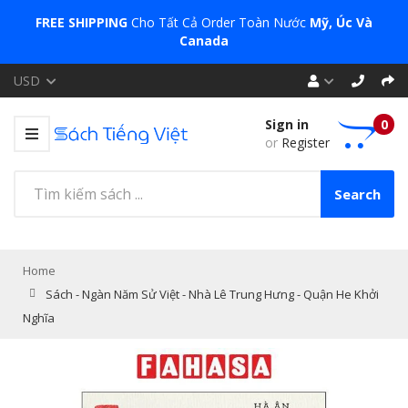
FREE SHIPPING
Cho Tất Cả Order Toàn Nước
Mỹ, Úc Và
Canada
USD
Sign in
0
or
Register
Search
Home
Sách - Ngàn Năm Sử Việt - Nhà Lê Trung Hưng - Quận He Khởi
Nghĩa