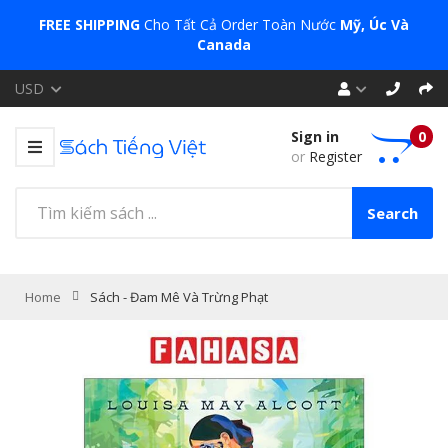
FREE SHIPPING
Cho Tất Cả Order Toàn Nước
Mỹ, Úc Và
Canada
USD
Sign in
0
or
Register
Search
Home
Sách - Đam Mê Và Trừng Phạt