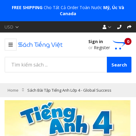
FREE SHIPPING
Cho Tất Cả Order Toàn Nước
Mỹ, Úc Và
Canada
USD
Sign in
0
or
Register
Search
Home
Sách Bài Tập Tiếng Anh Lớp 4 - Global Success