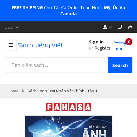
FREE SHIPPING
Cho Tất Cả Order Toàn Nước
Mỹ, Úc Và
Canada
USD
Sign in
0
or
Register
Search
Home
Sách - Anh Trai Nhân Vật Chính - Tập 1