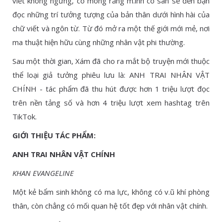
viết không ngừng, cô mong rằng m.ình có san sẻ đến bạn
đọc những trí tưởng tượng của bản thân dưới hình hài của
chữ viết và ngôn từ. Từ đó mở ra một thế giới mới mẻ, nơi
ma thuật hiện hữu cùng những nhân vật phi thường.
Sau một thời gian, Xám đã cho ra mắt bộ truyện mới thuộc
thể loại giả tưởng phiêu lưu là: ANH TRAI NHÂN VẬT
CHÍNH - tác phẩm đã thu hút được hơn 1 triệu lượt đọc
trên nền tảng số và hơn 4 triệu lượt xem hashtag trên
TikTok.
GIỚI THIỆU TÁC PHẨM:
ANH TRAI NHÂN VẬT CHÍNH
KHAN EVANGELINE
Một kẻ bẩm sinh không có ma lực, không có v.ũ khí phòng
thân, còn chẳng có mối quan hệ tốt đẹp với nhân vật chính.