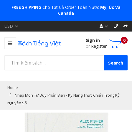
FREE SHIPPING
Cho Tất Cả Order Toàn Nước
Mỹ, Úc Và
Canada
USD
Sign in
0
or
Register
Search
Home
Nhập Môn Tư Duy Phản Biện - Kỹ Năng Thực Chiến Trong Kỷ
Nguyên Số