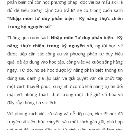
phản biện chỉ còn học phương pháp, đọc vài ba mẩu skill là
đủ để hiểu tường tận? Câu trả lời sẽ có trong cuốn sách
“Nhập môn tư duy phản biện - Kỹ năng thực chiến
trong kỷ nguyên số”
.
Thông qua cuốn sách
Nhập môn Tư duy phản biện - Kỹ
năng thực chiến trong kỷ nguyên số
, người học sẽ
được tiếp cận các công cụ và phương pháp tư duy hiệu
quả, dễ áp dụng vào học tập, công việc và cuộc sống hàng
ngày. Từ đó, họ sẽ học được kỹ năng phân biệt thông tin
đúng sai, đánh giá lập luận và giải quyết vấn đề phức tạp
một cách thuyết phục, cũng như có đủ khả năng tự tin đối
mặt với những thách thức trong một thế giới số hóa và
đầy rẫy thông tin sai lệch.
Với phong cách viết rõ ràng và dễ tiếp cận, Alec Fisher đã
truyền tải kiến thức chuyên sâu một cách gần gũi, phù hợp
với mọi đối tượng độc giả, từ sinh viên, người đi làm cho