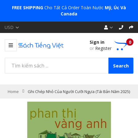
FREE SHIPPING
Cho Tất Cả Order Toàn Nước
Mỹ, Úc Và
Canada
USD
Sign in
0
or
Register
Search
Home
Ghi Chép Nhỏ Của Người Cưỡi Ngựa (Tái Bản Năm 2025)