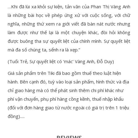
…Khi đã lùi xa khỏi sự kiện, tản văn của Phan Thị Vàng Anh
là những bài học về phép ứng xử với cuộc sống, với chữ
nghĩa, những thứ xem ra giới viết đã bàn nát nước nhưng
làm được như thế lại là một chuyện khác, đòi hỏi không
được buông tha sự quyết liệt của chính mình. Sự quyết liệt
mà đa số chúng ta, sểnh ra là xẹp.”
(Tuổi Trẻ, Sự quyết liệt có ‘mác’ Vàng Anh, Đỗ Duy)
Giá sản phẩm trên Tiki đã bao gồm thuế theo luật hiện
hành. Bên cạnh đó, tuỳ vào loại sản phẩm, hình thức và địa
chỉ giao hàng mà có thể phát sinh thêm chi phí khác như
phí vận chuyển, phụ phí hàng cồng kềnh, thuế nhập khẩu
(đối với đơn hàng giao từ nước ngoài có giá trị trên 1 triệu
đồng).....
REVIEWS