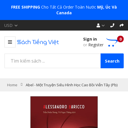
FREE SHIPPING
Cho Tất Cả Order Toàn Nước
Mỹ, Úc Và
Canada
USD
Sign in
0
or
Register
Search
Home
Abel - Một Truyện Siêu Hình Học Cao Bồi Viễn Tây (Pb)