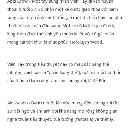
Abel Crow - Một tay súng miền Viễn Tây đi vào huyền
thoại ở tuổi 27. Số phận một kẻ cướp giao thoa với hành
tung của một cảnh sát trưởng, ở một thị trấn hãy còn phù
thuật và các màn đấu súng. Một kẻ có lai lịch gia đình lạ
lùng theo đuổi thứ tình yêu thuần khiết với cô gái bí ẩn
mang cái tên như lời chúc phúc: Hallelujah Wood...
Viễn Tây trong tiểu thuyết này có màu sắc Sáng thế
(nhưng, chính xác là "phản Sáng thế"), nơi mà mỗi hơi thổi
của thần trí làm rung tâm can con người, là để Bắn.
Alessandro Baricco một lần nữa mang đến cho người đọc
sự bất ngờ và ám ảnh bởi khả năng mở rộng không gian
nghệ thuật tiểu thuyết, tuệ tưởng (fantasia) và triết lý.